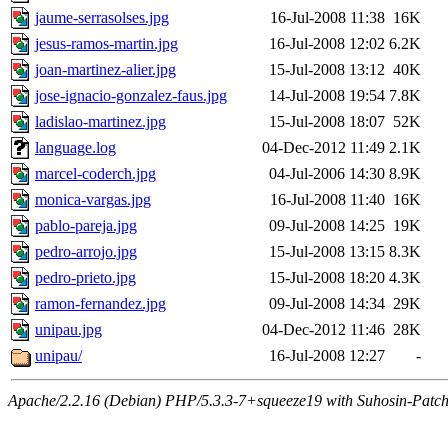
jaume-serrasolses.jpg
16-Jul-2008 11:38
16K
jesus-ramos-martin.jpg
16-Jul-2008 12:02
6.2K
joan-martinez-alier.jpg
15-Jul-2008 13:12
40K
jose-ignacio-gonzalez-faus.jpg
14-Jul-2008 19:54
7.8K
ladislao-martinez.jpg
15-Jul-2008 18:07
52K
language.log
04-Dec-2012 11:49
2.1K
marcel-coderch.jpg
04-Jul-2006 14:30
8.9K
monica-vargas.jpg
16-Jul-2008 11:40
16K
pablo-pareja.jpg
09-Jul-2008 14:25
19K
pedro-arrojo.jpg
15-Jul-2008 13:15
8.3K
pedro-prieto.jpg
15-Jul-2008 18:20
4.3K
ramon-fernandez.jpg
09-Jul-2008 14:34
29K
unipau.jpg
04-Dec-2012 11:46
28K
unipau/
16-Jul-2008 12:27
-
Apache/2.2.16 (Debian) PHP/5.3.3-7+squeeze19 with Suhosin-Patch 