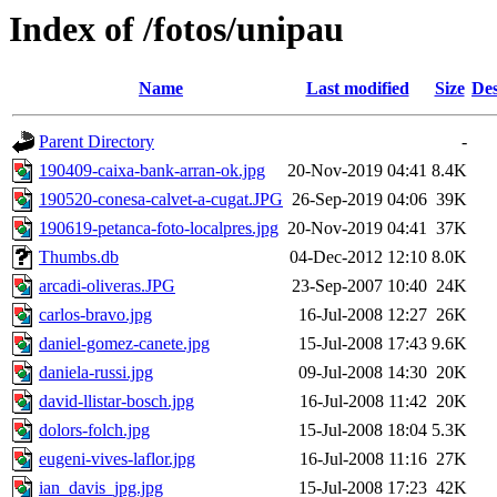
Index of /fotos/unipau
Name
Last modified
Size
Des
Parent Directory
-
190409-caixa-bank-arran-ok.jpg
20-Nov-2019 04:41
8.4K
190520-conesa-calvet-a-cugat.JPG
26-Sep-2019 04:06
39K
190619-petanca-foto-localpres.jpg
20-Nov-2019 04:41
37K
Thumbs.db
04-Dec-2012 12:10
8.0K
arcadi-oliveras.JPG
23-Sep-2007 10:40
24K
carlos-bravo.jpg
16-Jul-2008 12:27
26K
daniel-gomez-canete.jpg
15-Jul-2008 17:43
9.6K
daniela-russi.jpg
09-Jul-2008 14:30
20K
david-llistar-bosch.jpg
16-Jul-2008 11:42
20K
dolors-folch.jpg
15-Jul-2008 18:04
5.3K
eugeni-vives-laflor.jpg
16-Jul-2008 11:16
27K
ian_davis_jpg.jpg
15-Jul-2008 17:23
42K