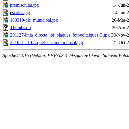
premisciutat.jpg
14-Jun-
escoles.jpg
14-Jun-
180319-ple_municipal.jpg
20-Mar-2
Thumbs.db
20-Apr-2
201127-linia_directa_ibi_plaques_fotovoltaiques G.jpg
30-Nov-2
221021-ld_básquet_i_camp_mirasol.jpg
21-Oct-2
Apache/2.2.16 (Debian) PHP/5.3.3-7+squeeze19 with Suhosin-Patch 