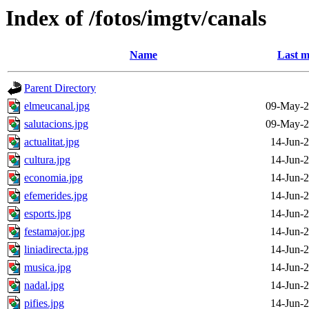
Index of /fotos/imgtv/canals
Name
Last m
Parent Directory
elmeucanal.jpg
09-May-2
salutacions.jpg
09-May-2
actualitat.jpg
14-Jun-
cultura.jpg
14-Jun-
economia.jpg
14-Jun-
efemerides.jpg
14-Jun-
esports.jpg
14-Jun-
festamajor.jpg
14-Jun-
liniadirecta.jpg
14-Jun-
musica.jpg
14-Jun-
nadal.jpg
14-Jun-
pifies.jpg
14-Jun-